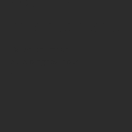
maintenant
Faites un impact
et rejoingnez-nous
!