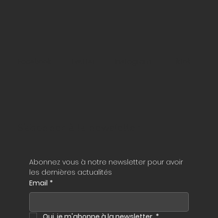
Facebook
Twitter
Instagram
Tiktok
S'abonner à la newsletter
Abonnez vous à notre newsletter pour avoir 
les dernières actualités
Email
*
Oui, je m'abonne à la newsletter.
*