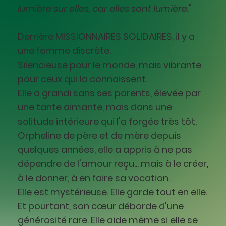
lumière sur elles, car elles sont lumière."
Derrière MISSIONNAIRES SOLIDAIRES, il y a
une femme discrète.
Silencieuse pour le monde, mais vibrante
pour ceux qui la connaissent.
Elle a grandi sans ses parents, élevée par
une tante aimante, mais dans une
solitude intérieure qui l'a forgée très tôt.
Orpheline de père et de mère depuis
quelques années, elle a appris à ne pas
dépendre de l'amour reçu... mais à le créer,
à le donner, à en faire sa vocation.
Elle est mystérieuse. Elle garde tout en elle.
Et pourtant, son cœur déborde d'une
générosité rare. Elle aide même si elle se