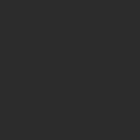
Agissons
maintenant
Faites un impact
et rejoingnez-nous
!