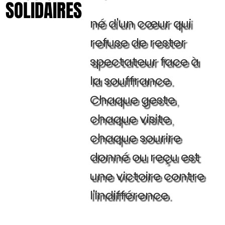
SOLIDAIRES
SOLIDAIRES
né d'un cœur qui
refuse de rester
spectateur face à
la souffrance.
Chaque geste,
chaque visite,
chaque sourire
donné ou reçu est
une victoire contre
l'indifférence.