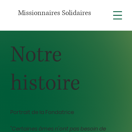
Missionnaires Solidaires
Notre
histoire
Portrait de la Fondatrice
"Certaines âmes n'ont pas besoin de