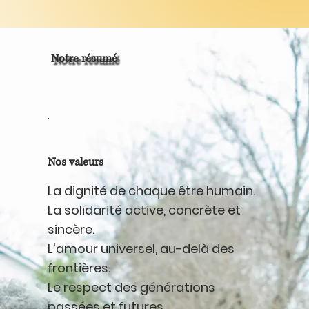
Notre résumé
Nos valeurs
La dignité de chaque être humain.
La solidarité active, concrète et
sincère.
L'amour universel, au-delà des
frontières.
Le respect des générations
passées et futures.