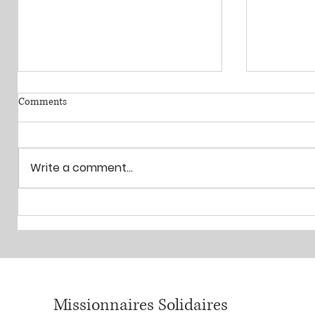
Comments
Write a comment...
Agir ensemble pour ceux qui en
Missionnai
ont besoin!
action – 
Missionnaires Solidaires